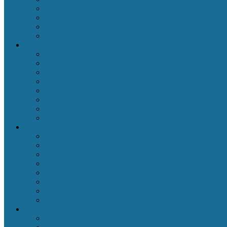
Tourisme / Hôtellerie / Restauration
Vente / Commerce / Distribution
Service aux personnes
Autres secteurs
Stages
Tous
Administration / comptabilité / RH
Animation
Communication / marketing
Informatique / multimédia
Tourisme / Hôtellerie / Restauration
Vente / Commerce / Distribution
Autres secteurs
Volontariat – Bénévolat
Tous
Bénévolat
Echanges de jeunes
Service Civique
SVE
VIE / VIA
VSI
Volontariat
Logement
Marseille 1er arrt