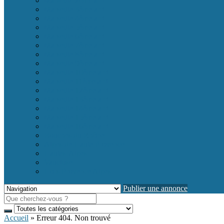
Marseille 2ème arrt
Marseille 3ème arrt
Marseille 4ème arrt
Marseille 5ème arrt
Marseille 6ème arrt
Marseille 7ème arrt
Marseille 8ème arrt
Marseille 9ème arrt
Marseille 10ème arrt
Marseille 11ème arrt
Marseille 12ème arrt
Marseille 13ème arrt
Marseille 14ème arrt
Marseille 15ème arrt
Marseille 16ème arrt
Bouches du Rhône
Alpes de Haute Provence
Hautes-Alpes
Vaucluse
Hors Provence Alpes
Publier une annonce
Accueil
»
Erreur 404. Non trouvé