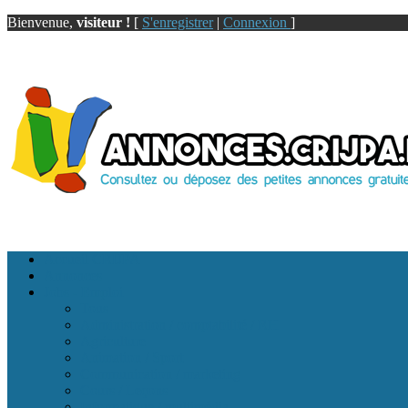
Bienvenue,
visiteur !
[
S'enregistrer
|
Connexion
]
Accueil CRIJPA
Annonces
Jobs - Emploi
Tous
Administration / comptabilité / RH
Agriculture
Animation / Sport
Communication / marketing
Cours / Leçons
Informatique / multimédia