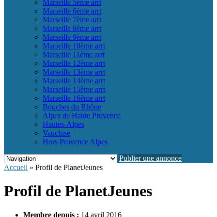
Marseille 5ème arrt
Marseille 6ème arrt
Marseille 7ème arrt
Marseille 8ème arrt
Marseille 9ème arrt
Marseille 10ème arrt
Marseille 11ème arrt
Marseille 12ème arrt
Marseille 13ème arrt
Marseille 14ème arrt
Marseille 15ème arrt
Marseille 16ème arrt
Bouches du Rhône
Alpes de Haute Provence
Hautes-Alpes
Vaucluse
Hors Provence Alpes
Publier une annonce
Accueil
»
Profil de PlanetJeunes
Profil de PlanetJeunes
Membre depuis :
14 avril 2016