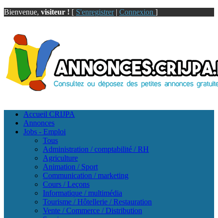
Bienvenue,
visiteur !
[
S'enregistrer
|
Connexion
]
Accueil CRIJPA
Annonces
Jobs - Emploi
Tous
Administration / comptabilité / RH
Agriculture
Animation / Sport
Communication / marketing
Cours / Leçons
Informatique / multimédia
Tourisme / Hôtellerie / Restauration
Vente / Commerce / Distribution