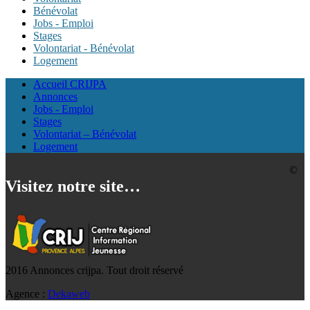
Bénévolat
Jobs - Emploi
Stages
Volontariat - Bénévolat
Logement
Accueil CRIJPA
Annonces
Jobs - Emploi
Stages
Volontariat – Bénévolat
Logement
©
Visitez notre site…
2016 Annonces crijpa. Tout droit réservé
Agence :
Dekaweb