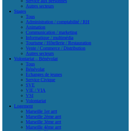
Service aux personnes
Autres secteurs
Stages
Tous
Administration / comptabilité / RH
Animation
Communication / marketing
Informatique / multimédia
Tourisme / Hôtellerie / Restauration
Vente / Commerce / Distribution
Autres secteurs
Volontariat – Bénévolat
Tous
Bénévolat
Echanges de jeunes
Service Civique
SVE
VIE / VIA
VSI
Volontariat
Logement
Marseille 1er arrt
Marseille 2ème arrt
Marseille 3ème arrt
Marseille 4ème arrt