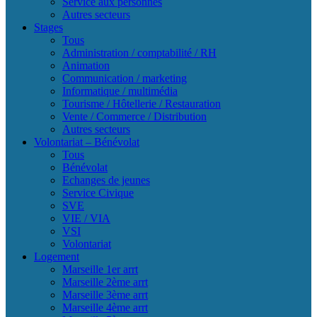
Service aux personnes
Autres secteurs
Stages
Tous
Administration / comptabilité / RH
Animation
Communication / marketing
Informatique / multimédia
Tourisme / Hôtellerie / Restauration
Vente / Commerce / Distribution
Autres secteurs
Volontariat – Bénévolat
Tous
Bénévolat
Echanges de jeunes
Service Civique
SVE
VIE / VIA
VSI
Volontariat
Logement
Marseille 1er arrt
Marseille 2ème arrt
Marseille 3ème arrt
Marseille 4ème arrt