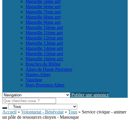
Marseille 5ème arrt
Marseille 6ème arrt
Marseille 7ème arrt
Marseille 8ème arrt
Marseille 9ème arrt
Marseille 10ème arrt
Marseille 11ème arrt
Marseille 12ème arrt
Marseille 13ème arrt
Marseille 14ème arrt
Marseille 15ème arrt
Marseille 16ème arrt
Bouches du Rhône
Alpes de Haute Provence
Hautes-Alpes
Vaucluse
Hors Provence Alpes
Publier une annonce
Accueil
»
Volontariat - Bénévolat
»
Tous
»
Service civique - animer
un pôle de ressources citoyen - Manosque