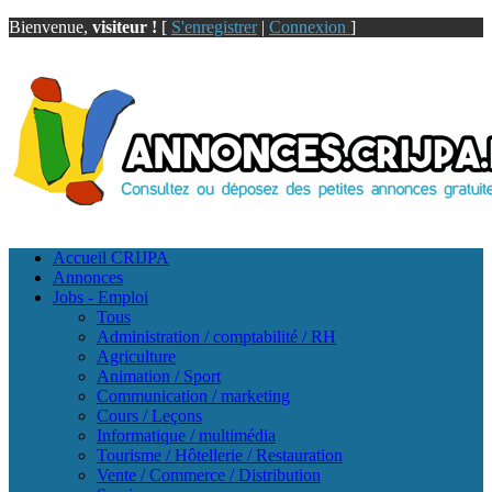
Bienvenue,
visiteur !
[
S'enregistrer
|
Connexion
]
Accueil CRIJPA
Annonces
Jobs - Emploi
Tous
Administration / comptabilité / RH
Agriculture
Animation / Sport
Communication / marketing
Cours / Leçons
Informatique / multimédia
Tourisme / Hôtellerie / Restauration
Vente / Commerce / Distribution