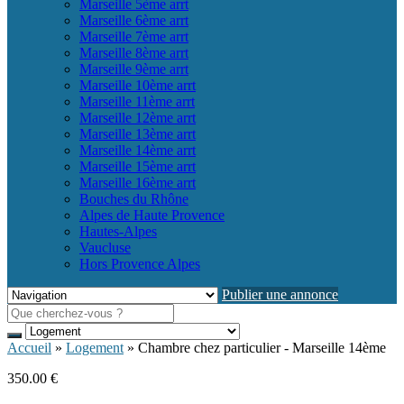
Marseille 5ème arrt
Marseille 6ème arrt
Marseille 7ème arrt
Marseille 8ème arrt
Marseille 9ème arrt
Marseille 10ème arrt
Marseille 11ème arrt
Marseille 12ème arrt
Marseille 13ème arrt
Marseille 14ème arrt
Marseille 15ème arrt
Marseille 16ème arrt
Bouches du Rhône
Alpes de Haute Provence
Hautes-Alpes
Vaucluse
Hors Provence Alpes
Publier une annonce
Accueil
»
Logement
»
Chambre chez particulier - Marseille 14ème
350.00 €