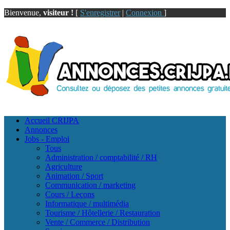
Bienvenue,
visiteur !
[
S'enregistrer
|
Connexion
]
Accueil CRIJPA
Annonces
Jobs - Emploi
Tous
Administration / comptabilité / RH
Agriculture
Animation / Sport
Communication / marketing
Cours / Leçons
Informatique / multimédia
Tourisme / Hôtellerie / Restauration
Vente / Commerce / Distribution