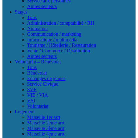
Service aux personnes
Autres secteurs
Stages
Tous
Administration / comptabilité / RH
Animation
Communication / marketing
Informatique / multimédia
Tourisme / Hôtellerie / Restauration
Vente / Commerce / Distribution
Autres secteurs
Volontariat – Bénévolat
Tous
Bénévolat
Echanges de jeunes
Service Civique
SVE
VIE / VIA
VSI
Volontariat
Logement
Marseille 1er arrt
Marseille 2ème arrt
Marseille 3ème arrt
Marseille 4ème arrt