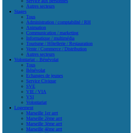
Service aux personnes
Autres secteurs
Stages
Tous
Administration / comptabilité / RH
Animation
Communication / marketing
Informatique / multimédia
Tourisme / Hôtellerie / Restauration
Vente / Commerce / Distribution
Autres secteurs
Volontariat – Bénévolat
Tous
Bénévolat
Echanges de jeunes
Service Civique
SVE
VIE / VIA
VSI
Volontariat
Logement
Marseille 1er arrt
Marseille 2ème arrt
Marseille 3ème arrt
Marseille 4ème arrt