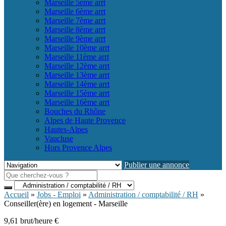
Marseille 5ème arrt
Marseille 6ème arrt
Marseille 7ème arrt
Marseille 8ème arrt
Marseille 9ème arrt
Marseille 10ème arrt
Marseille 11ème arrt
Marseille 12ème arrt
Marseille 13ème arrt
Marseille 14ème arrt
Marseille 15ème arrt
Marseille 16ème arrt
Bouches du Rhône
Alpes de Haute Provence
Hautes-Alpes
Vaucluse
Hors Provence Alpes
Publier une annonce
Accueil
»
Jobs - Emploi
»
Administration / comptabilité / RH
»
Conseiller(ère) en logement - Marseille
9,61 brut/heure €