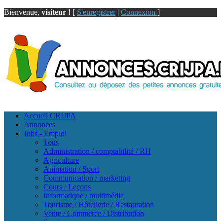
Bienvenue,
visiteur !
[
S'enregistrer
|
Connexion
]
Accueil CRIJPA
Annonces
Jobs - Emploi
Tous
Administration / comptabilité / RH
Agriculture
Animation / Sport
Communication / marketing
Cours / Leçons
Informatique / multimédia
Tourisme / Hôtellerie / Restauration
Vente / Commerce / Distribution